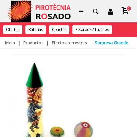
0
Ofertas
Baterias
Cohetes
Petardos / Truenos
Inicio
|
Productos
|
Efectos terrestres
|
Sorpresa Grande