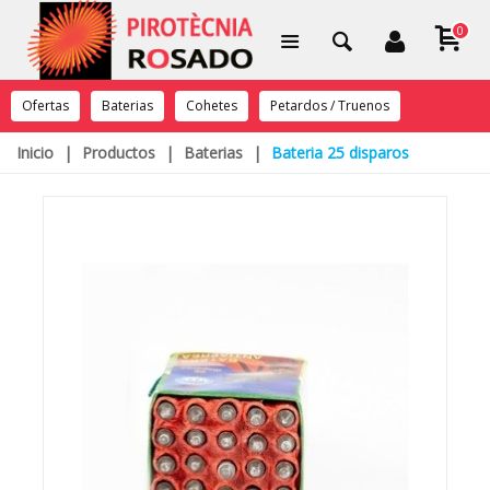
0
Ofertas
Baterias
Cohetes
Petardos / Truenos
Inicio
|
Productos
|
Baterias
|
Bateria 25 disparos